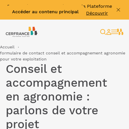
Facture électronique : découvrir la Plateforme
Accéder au contenu principal
Agréée Effinum & vous former ➡️
Découvrir
Rechercher
Espace
client
Accueil
formulaire de contact conseil et accompagnement agronomie
pour votre exploitation
Conseil et
accompagnement
en agronomie :
parlons de votre
projet