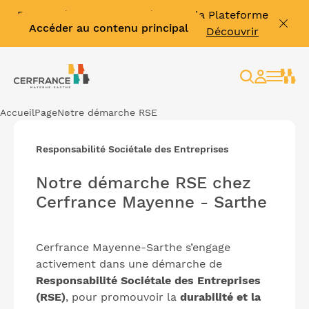
Facture électronique : découvrir la Plateforme
Accéder au contenu principal
Agréée Effinum & vous former ➡️
Découvrir
Rechercher
Espace
client
Accueil
Page
Notre démarche RSE
Responsabilité Sociétale des Entreprises
Notre démarche RSE chez
Cerfrance Mayenne - Sarthe
Cerfrance Mayenne-Sarthe s’engage
activement dans une démarche de
Responsabilité Sociétale des Entreprises
(RSE)
, pour promouvoir la
durabilité et la