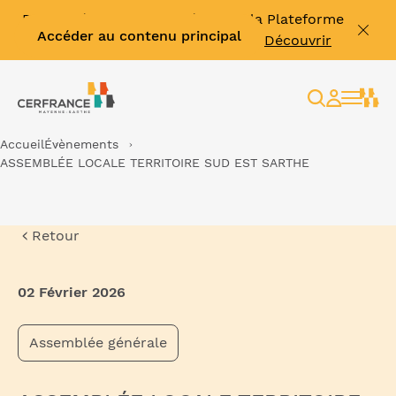
Facture électronique : découvrir la Plateforme
Accéder au contenu principal
Agréée Effinum & vous former ➡️
Découvrir
Rechercher
Espace
client
Accueil
Évènements
ASSEMBLÉE LOCALE TERRITOIRE SUD EST SARTHE
Retour
02 Février 2026
Assemblée générale